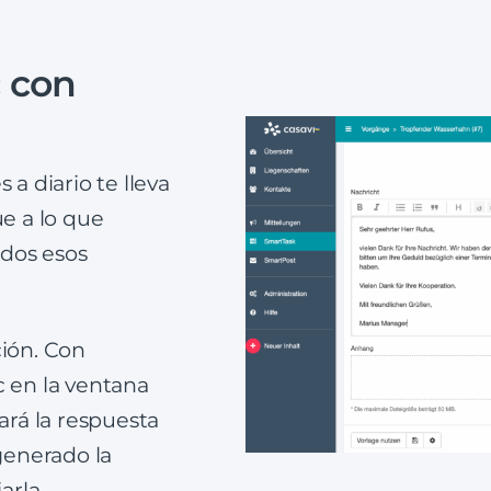
c con
 a diario te lleva
e a lo que
odos esos
ción. Con
c en la ventana
ará la respuesta
 generado la
iarla