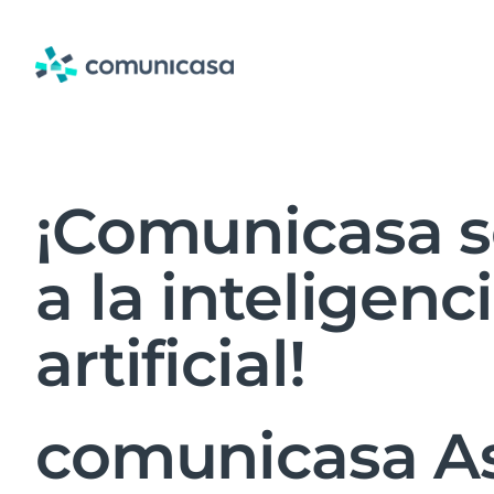
Skip
to
content
¡Comunicasa s
a la inteligenc
artificial!
comunicasa As