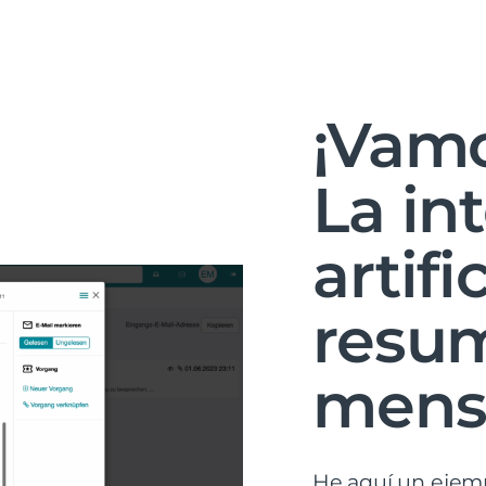
¡Vamo
La in
artifi
resum
mensa
He aquí un ejemp