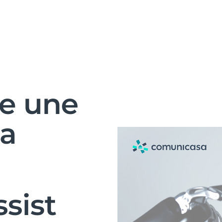
e une
ia
sist