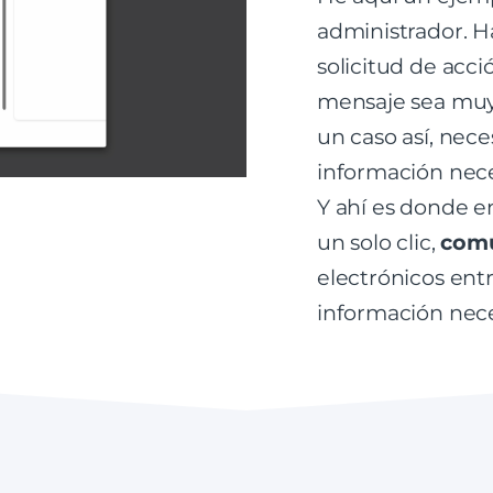
administrador. H
solicitud de acci
mensaje sea muy l
un caso así, nece
información neces
Y ahí es donde en
un solo clic,
comu
electrónicos entr
información neces