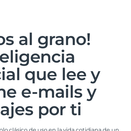
s al grano!
teligencia
cial que lee y
e e-mails y
jes por ti
lo clásico de uso en la vida cotidiana de un